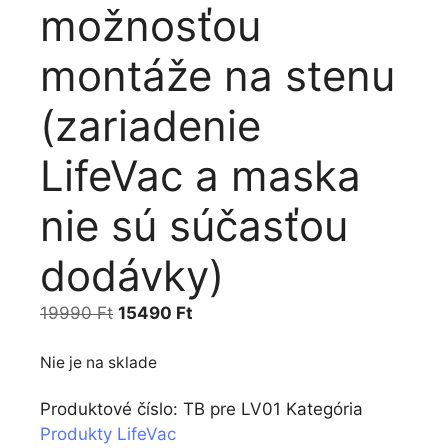
možnosťou
montáže na stenu
(zariadenie
LifeVac a maska
nie sú súčasťou
dodávky)
Pôvodná
Aktuálna
19990
Ft
15490
Ft
cena
cena
bola:
je:
Nie je na sklade
19990 Ft.
15490 Ft.
Produktové číslo:
TB pre LV01
Kategória
Produkty LifeVac