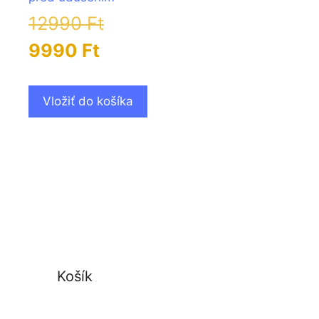
Pôvodná
12990
Ft
Aktuálna
cena
9990
Ft
cena
bola:
je:
12990 Ft.
Vložiť do košíka
9990 Ft.
Košík