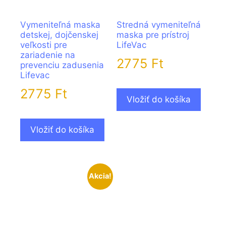
Vymeniteľná maska
Stredná vymeniteľná
detskej, dojčenskej
maska pre prístroj
veľkosti pre
LifeVac
zariadenie na
2775
Ft
prevenciu zadusenia
Lifevac
2775
Ft
Vložiť do košíka
Vložiť do košíka
Akcia!