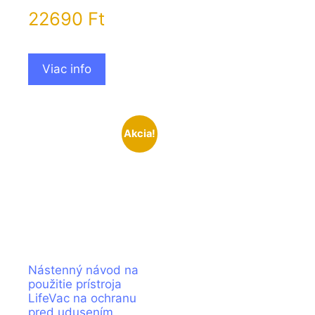
22690
Ft
Viac info
Akcia!
Nástenný návod na
použitie prístroja
LifeVac na ochranu
pred udusením