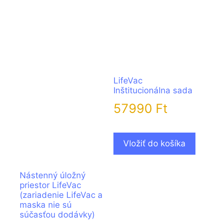
LifeVac
Inštitucionálna sada
57990
Ft
Vložiť do košíka
Nástenný úložný
priestor LifeVac
(zariadenie LifeVac a
maska nie sú
súčasťou dodávky)