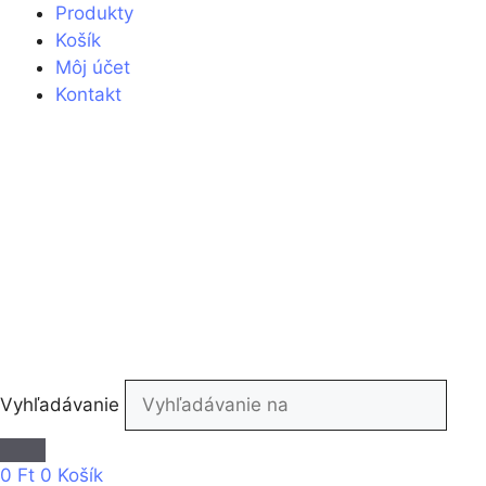
Preskočiť
Produkty
na
Košík
obsah
Môj účet
Kontakt
Vyhľadávanie
0
Ft
0
Košík