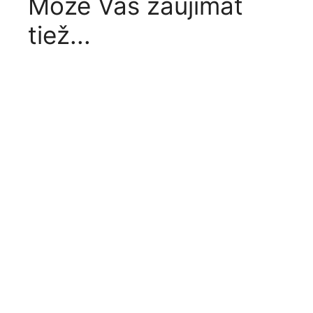
Môže Vás zaujímať
tiež...