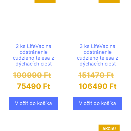
2 ks LifeVac na
3 ks LifeVac na
odstránenie
odstránenie
cudzieho telesa z
cudzieho telesa z
dýchacích ciest
dýchacích ciest
100990
Ft
151470
Ft
75490
Ft
106490
Ft
Vložiť do košíka
Vložiť do košíka
AKCIA!