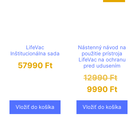
LifeVac
Nástenný návod na
Inštitucionálna sada
použitie prístroja
LifeVac na ochranu
57990
Ft
pred udusením
12990
Ft
9990
Ft
Vložiť do košíka
Vložiť do košíka