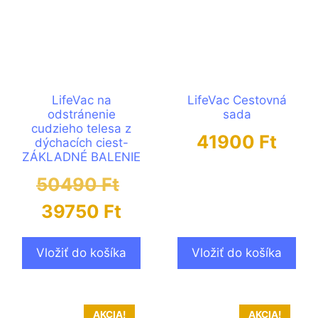
LifeVac na
LifeVac Cestovná
odstránenie
sada
cudzieho telesa z
41900
Ft
dýchacích ciest-
ZÁKLADNÉ BALENIE
50490
Ft
39750
Ft
Vložiť do košíka
Vložiť do košíka
AKCIA!
AKCIA!