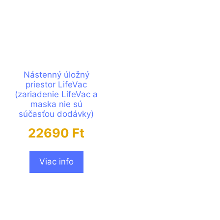
Nástenný úložný
priestor LifeVac
(zariadenie LifeVac a
maska nie sú
súčasťou dodávky)
22690
Ft
Viac info