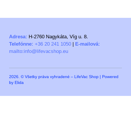
Adresa:
H-2760 Nagykáta, Víg u. 8.
Telefónne:
+36 20 241 1050
|
E-mailová:
mailto:info@lifevacshop.eu
2026. © Všetky práva vyhradené – LifeVac Shop | Powered
by Elida