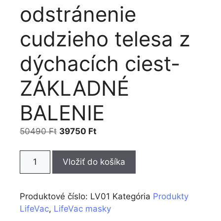
odstránenie
cudzieho telesa z
dýchacích ciest-
ZÁKLADNÉ
BALENIE
50490
Ft
39750
Ft
Vložiť do košíka
Produktové číslo:
LV01
Kategória
Produkty
LifeVac
,
LifeVac masky