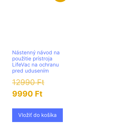
Nástenný návod na
použitie prístroja
LifeVac na ochranu
pred udusením
12990
Ft
9990
Ft
Vložiť do košíka