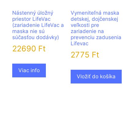
Nástenný úložný
Vymeniteľná maska
priestor LifeVac
detskej, dojčenskej
(zariadenie LifeVac a
veľkosti pre
maska nie sú
zariadenie na
súčasťou dodávky)
prevenciu zadusenia
Lifevac
22690
Ft
2775
Ft
Viac info
Vložiť do košíka