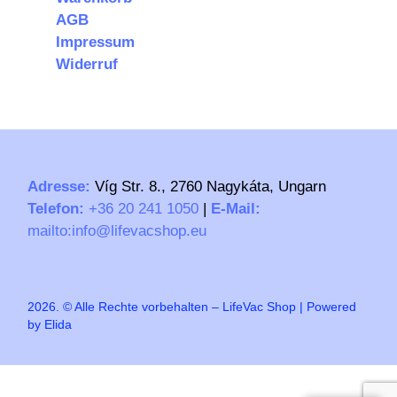
AGB
Impressum
Widerruf
Adresse:
Víg Str. 8., 2760 Nagykáta, Ungarn
Telefon:
+36 20 241 1050
|
E-Mail:
mailto:info@lifevacshop.eu
2026. © Alle Rechte vorbehalten – LifeVac Shop | Powered
by Elida